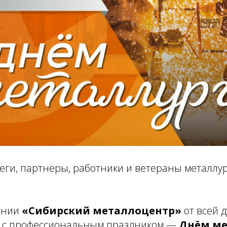
еги, партнеры, работники и ветераны металлу
ании
«Сибирский металлоцентр»
от всей 
с с профессиональным праздником —
Днём ме