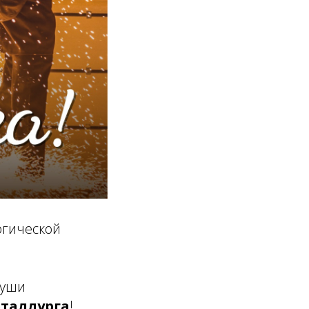
ргической
души
таллурга
!