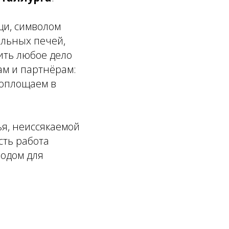
щи, символом
ильных печей,
ить любое дело
ам и партнёрам:
воплощаем в
ья, неиссякаемой
сть работа
водом для