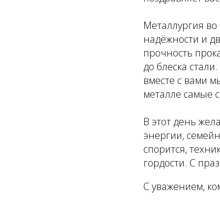
Металлургия во
надёжности и д
прочность прока
до блеска стали
вместе с вами м
металле самые 
В этот день жел
энергии, семейн
спорится, техни
гордости. С пра
С уважением, к