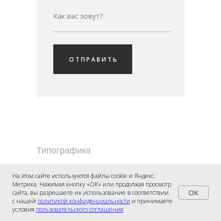
О Т П Р А В И Т Ь
Типографика
На этом сайте используются файлы cookie и Яндекс.
Метрика. Нажимая кнопку «ОК» или продолжая просмотр
Заголовок
OK
сайта, вы разрешаете их использование в соответствии
с нашей
политикой конфиденциальности
и принимаете
условия
пользовательского соглашения
Контентный блок которым написан