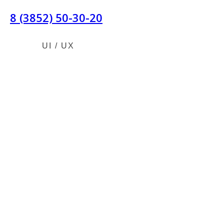
8 (3852) 50-30-20
АЛЕКС ПУШКИН
UI / UX
Дизайн и
создание
сайтов на
Тильде